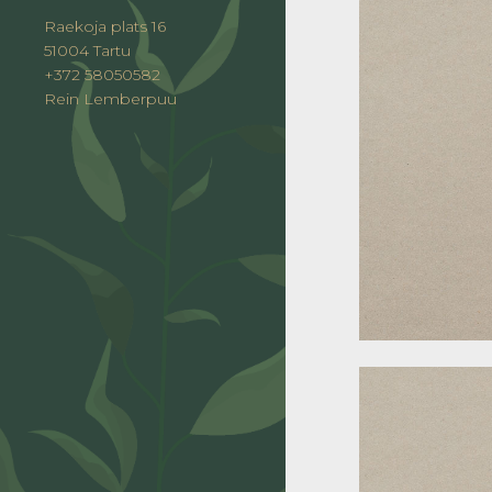
Raekoja plats 16
51004 Tartu
+372 58050582
Rein Lemberpuu