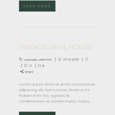
READ MORE
VINTAGE VINYL HOUSE
uusraadi_vestmint
07.10.2013
0
8
Share
Lorem ipsum dolor sit amet, consectetuer
adipiscing elit. Nam cursus. Morbi ut mi.
Nullam enim leo, egestas id,
condimentum at, laoreet mattis, massa....