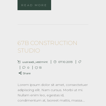
READ MORE
67B CONSTRUCTION
STUDIO
uusraadi_vestmint
07.10.2013
0
13
Share
Lorem ipsum dolor sit amet, consectetuer
adipiscing elit. Nam cursus. Morbi ut mi.
Nullam enim leo, egestas id,
condimentum at, laoreet mattis, massa....