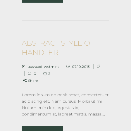
ABSTRACT STYLE OF
HANDLER
uusraadi_vestmint
07.10.2013
0
2
Share
Lorem ipsum dolor sit amet, consectetuer
adipiscing elit. Nam cursus. Morbi ut mi.
Nullam enim leo, egestas id,
condimentum at, laoreet mattis, massa....