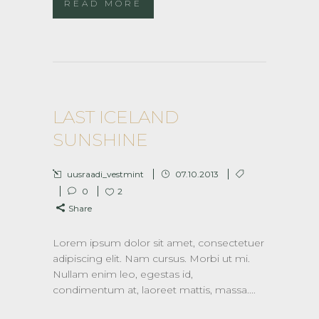
READ MORE
LAST ICELAND
SUNSHINE
uusraadi_vestmint
07.10.2013
0
2
Share
Lorem ipsum dolor sit amet, consectetuer
adipiscing elit. Nam cursus. Morbi ut mi.
Nullam enim leo, egestas id,
condimentum at, laoreet mattis, massa....