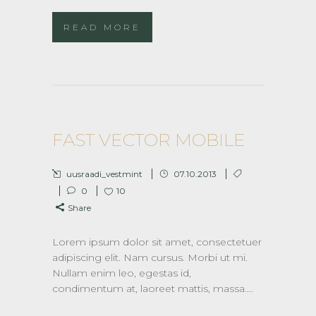
READ MORE
FAST VECTOR MOBILE
uusraadi_vestmint
07.10.2013
0
10
Share
Lorem ipsum dolor sit amet, consectetuer
adipiscing elit. Nam cursus. Morbi ut mi.
Nullam enim leo, egestas id,
condimentum at, laoreet mattis, massa....