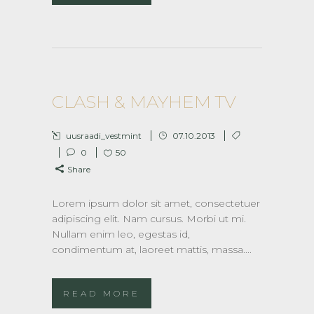
CLASH & MAYHEM TV
uusraadi_vestmint
07.10.2013
0
50
Share
Lorem ipsum dolor sit amet, consectetuer
adipiscing elit. Nam cursus. Morbi ut mi.
Nullam enim leo, egestas id,
condimentum at, laoreet mattis, massa....
READ MORE