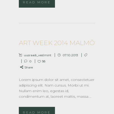
READ MORE
ART WEEK 2014 MALMÖ
uusraadi_vestmint
07.10.2013
0
58
Share
Lorem ipsum dolor sit amet, consectetuer
adipiscing elit. Nam cursus. Morbi ut mi.
Nullam enim leo, egestas id,
condimentum at, laoreet mattis, massa....
READ MORE