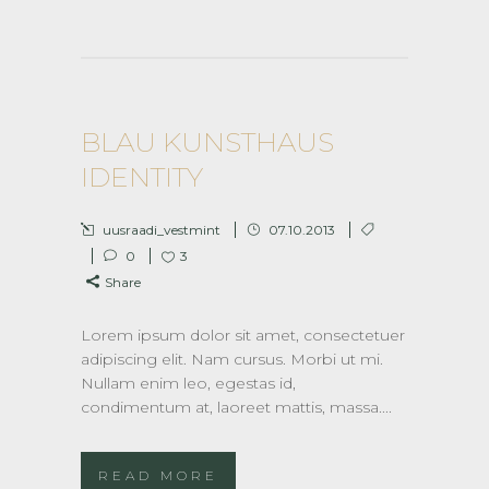
BLAU KUNSTHAUS
IDENTITY
uusraadi_vestmint
07.10.2013
0
3
Share
Lorem ipsum dolor sit amet, consectetuer
adipiscing elit. Nam cursus. Morbi ut mi.
Nullam enim leo, egestas id,
condimentum at, laoreet mattis, massa....
READ MORE