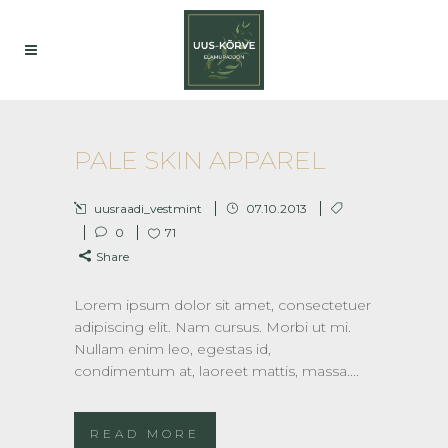
PALE SKIN APPAREL
uusraadi_vestmint
07.10.2013
0
71
Share
Lorem ipsum dolor sit amet, consectetuer
adipiscing elit. Nam cursus. Morbi ut mi.
Nullam enim leo, egestas id,
condimentum at, laoreet mattis, massa....
READ MORE